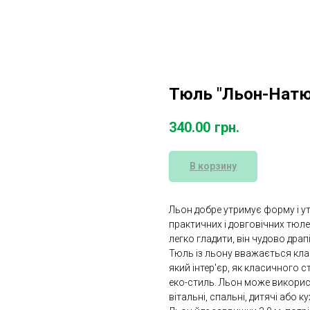
Тюль "Льон-Натю
340.00
грн.
В корзину
Льон добре утримує форму і ут
практичних і довговічних тюлев
легко гладити, він чудово драп
Тюль із льону вважається кла
який інтер'єр, як класичного ст
еко-стиль. Льон може викорис
вітальні, спальні, дитячі або ку