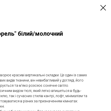
рель" білий/молочний
ворює красиві вертикальні складки. Це один із самих
их видів тканини, він невибагливий у догляді, його
ірується та м'яко розсіює сонячне світло.
сичним видом тюлі, який легко впишеться в будь-
илю, так і сучасних стилів кантрі, лофт, мінімалізм та
товуватися в різних за призначенням кімнатах:
хні.