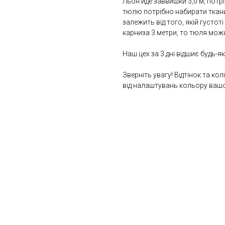
Льон йде заввишки 3,0 м, пот
тюлю потрібно набирати ткани
залежить від того, якій густо
карниза 3 метри, то тюля можна
Наш цех за 3 дні відшиє будь-
Зверніть увагу! Відтінок та ко
від налаштувань кольору ваш