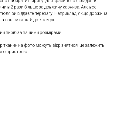
рібно набирати ширину. Для красивого складання
ни в 2 рази більше за довжину карниза. Але все
ті тюля ви віддаєте перевагу. Наприклад, якщо довжина
 повісити від 5 до 7 метрів.
який виріб за вашими розмірами.
лір тканин на фото можуть відрізнятися, це залежить
ого пристрою.