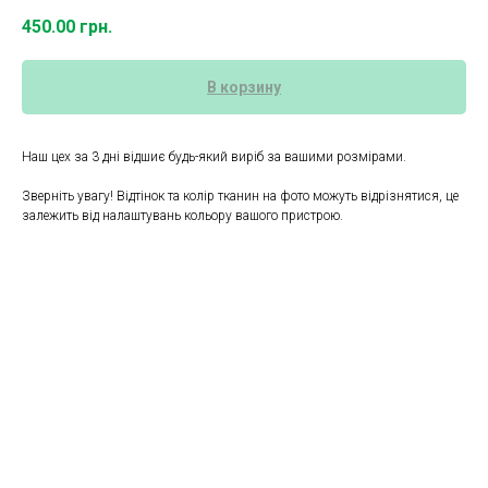
450.00
грн.
В корзину
Наш цех за 3 дні відшиє будь-який виріб за вашими розмірами.
Зверніть увагу! Відтінок та колір тканин на фото можуть відрізнятися, це
залежить від налаштувань кольору вашого пристрою.