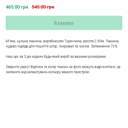
465.00
грн.
545.00
грн.
В корзину
М'яка, щільна тканина, виробництво Туреччина, висота 2,90м. Тканина
чудово підійде для пошиття штор, покривал та чохлів. Затемнення 75%
Наш цех за 3 дні відшиє будь-який виріб за вашими розмірами.
Зверніть увагу! Відтінок та колір тканин на фото можуть відрізнятися, це
залежить від налаштувань кольору вашого пристрою.