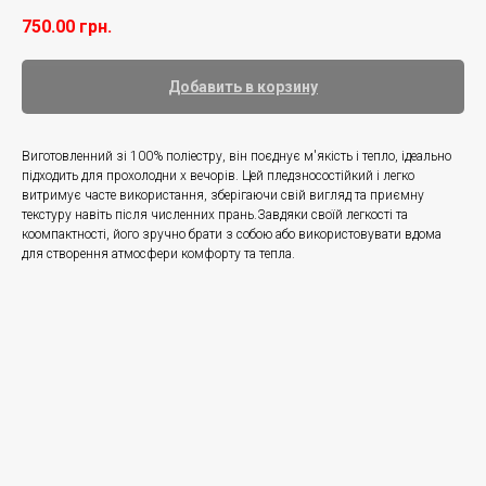
750.00
грн.
Добавить в корзину
Виготовленний зі 100% поліестру, він поєднує м'якість і тепло, ідеально
підходить для прохолодни х вечорів. Цей пледзносостійкий і легко
витримує часте використання, зберігаючи свій вигляд та приємну
текстуру навіть після численних прань.Завдяки своїй легкості та
коомпактності, його зручно брати з собою або використовувати вдома
для створення атмосфери комфорту та тепла.