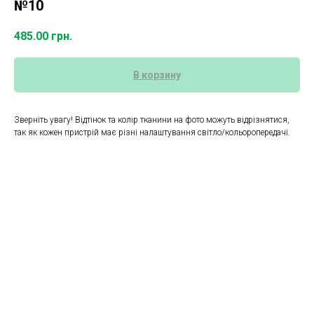
№10
485.00
грн.
В корзину
Зверніть увагу! Відтінок та колір тканини на фото можуть відрізнятися,
так як кожен пристрій має різні налаштування світло/кольоропередачі.