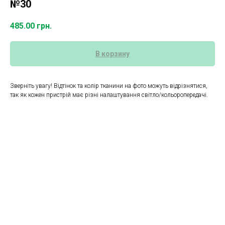
№30
485.00
грн.
В корзину
Зверніть увагу! Відтінок та колір тканини на фото можуть відрізнятися,
так як кожен пристрій має різні налаштування світло/кольоропередачі.