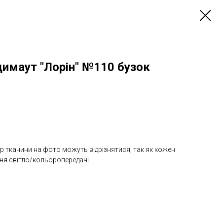
имаут "Лорін" №110 бузок
лір тканини на фото можуть відрізнятися, так як кожен
ння світло/кольоропередачі.