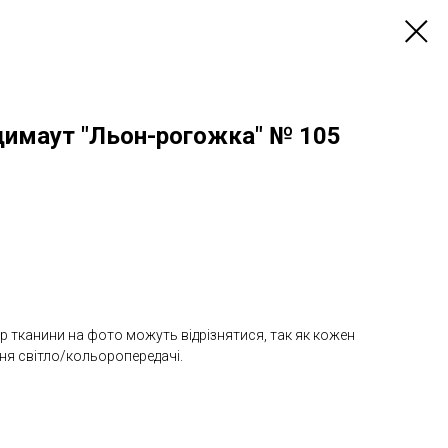
димаут "Льон-рогожка" № 105
лір тканини на фото можуть відрізнятися, так як кожен
ння світло/кольоропередачі.