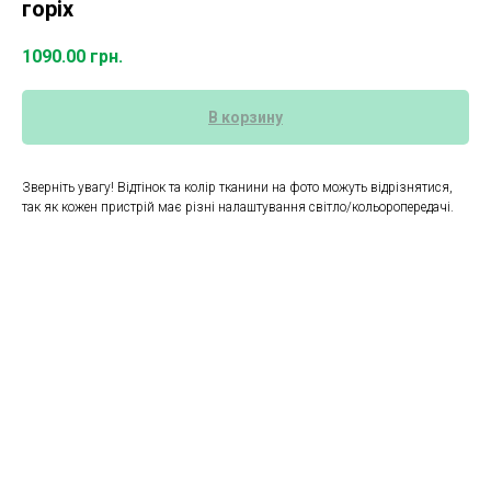
горіх
1090.00
грн.
В корзину
Зверніть увагу! Відтінок та колір тканини на фото можуть відрізнятися,
так як кожен пристрій має різні налаштування світло/кольоропередачі.