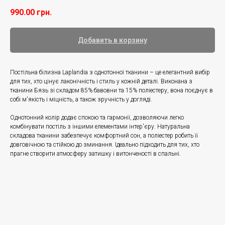
990.00
грн.
Добавить в корзину
Постільна білизна Laplandia з однотонної тканини – це елегантний вибір
для тих, хто цінує лаконічність і стиль у кожній деталі. Виконана з
тканини Бязь зі складом 85% бавовни та 15% поліестеру, вона поєднує в
собі м'якість і міцність, а також зручність у догляді.
Однотонний колір додає спокою та гармонії, дозволяючи легко
комбінувати постіль з іншими елементами інтер'єру. Натуральна
складова тканини забезпечує комфортний сон, а поліестер робить її
довговічною та стійкою до зминання. Ідеально підходить для тих, хто
прагне створити атмосферу затишку і витонченості в спальні.